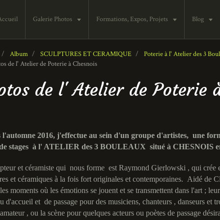
Accueil
Galerie Photos
Formations, Expos, Projets
Blog
Album
SCULPTURES ET CERAMIQUE
Poterie à l' Atelier des 3 
s de l' Atelier de Poterie à Chesnois
otos de l' Atelier de Poterie 
l'automne 2016, j'effectue au sein d'un groupe d'artistes, une forma
 de stages à l' ATELIER des 3 BOULEAUX situé à CHESNOIS en
pteur et céramiste qui nous forme est Raymond Gierlowski , qui crée et 
res et céramiques à la fois fort originales et contemporaines. Aidé de 
les moments où les émotions se jouent et se transmettent dans l'art ; leur
ieu d'accueil et de passage pour des musiciens, chanteurs , danseurs et t
 amateur , ou la scène pour quelques acteurs ou poètes de passage désira