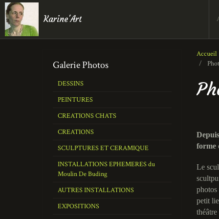
Karine'Art
Accueil
Galerie Photos
Photo
Ph
DESSINS
PEINTURES
CREATIONS CHATS
CREATIONS
Depuis 
forme
SCULPTURES ET CERAMIQUE
INSTALLATIONS EPHEMERES du
Le scul
Moulin De Buding
scultpu
photos 
AUTRES INSTALLATIONS
petit l
EXPOSITIONS
théâtre