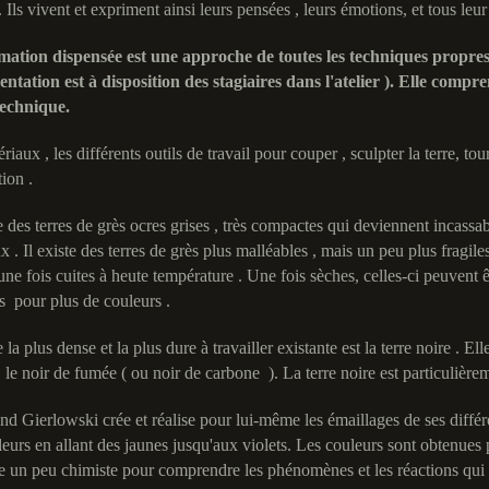
 . Ils vivent et expriment ainsi leurs pensées , leurs émotions, et tous leur
ation dispensée est une approche de toutes les techniques propres à 
ntation est à disposition des stagiaires dans l'atelier ). Elle comp
technique.
ériaux , les différents outils de travail pour couper , sculpter la terre, to
tion .
te des terres de grès ocres grises , très compactes qui deviennent incass
x . Il existe des terres de grès plus malléables , mais un peu plus fragiles
une fois cuites à heute température . Une fois sèches, celles-ci peuvent 
s pour plus de couleurs .
e la plus dense et la plus dure à travailler existante est la terre noire .
 le noir de fumée ( ou noir de carbone ). La terre noire est particulièrem
 Gierlowski crée et réalise pour lui-même les émaillages de ses différen
leurs en allant des jaunes jusqu'aux violets. Les couleurs sont obtenues 
re un peu chimiste pour comprendre les phénomènes et les réactions qui 