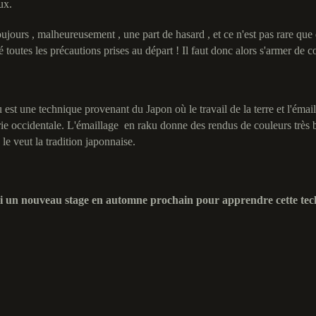
ux.
toujours , malheureusement , une part de hasard , et ce n'est pas rare qu
é toutes les précautions prises au départ ! Il faut donc alors s'armer de 
 est une technique provenant du Japon où le travail de la terre et l'émai
rie occidentale. L'émaillage en raku donne des rendus de couleurs très br
e veut la tradition japonnaise.
ai un nouveau stage en automne prochain pour apprendre cette tec