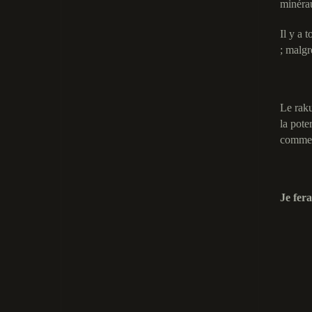
minéra
Il y a 
; malgr
Le raku
la pote
comme l
Je fer