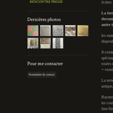
RENCONTRE PRESSE
écrites
La form
Dernières photos
docume
autre 
les mat
disposi
Il exis
spéciau
Pour me contacter
rosées 
+ verni
Formulaire de contact
La terr
unique,
Raymond
les cou
faut êt