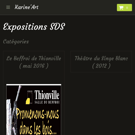
Karine'Art
0
Expositions SDS
Catégories
Le Beffroi de Thionville
Théâtre du Singe Blanc
( mai 2016 )
( 2012 )