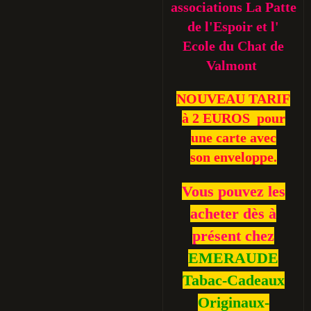
associations La Patte
de l'Espoir et l'
Ecole du Chat de
Valmont
NOUVEAU TARIF
à 2 EUROS pour
une carte avec
son enveloppe.
Vous pouvez les
acheter dès à
présent chez
EMERAUDE
Tabac-Cadeaux
Originaux-