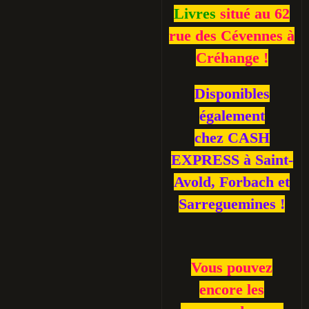
Livres
situé au 62
rue des Cévennes à
Créhange !
Disponibles
également
chez CASH
EXPRESS à Saint-
Avold, Forbach et
Sarreguemines !
Vous pouvez
encore les