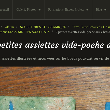
Accueil
Galerie Photos
Formations, Expos, Projets
Blog
Album
SCULPTURES ET CERAMIQUE
Terre-Cuite Emaillée à l' As
ations LES ASSIETTES AUX CHATS
2 petites assiettes vide-poche aux Chats 
petites assiettes vide-poche
s assiettes illustrées et incurvées sur les bords pouvant servir d