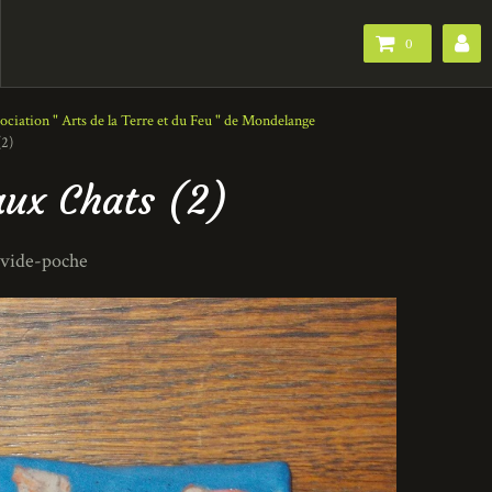
0
sociation " Arts de la Terre et du Feu " de Mondelange
(2)
 aux Chats (2)
e vide-poche