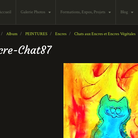
Accueil
Galerie Photos
Formations, Expos, Projets
Blog
Album
PEINTURES
Encres
Chats aux Encres et Encres Végétales
cre-Chat87