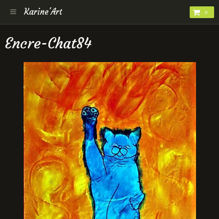
Karine'Art
0
Encre-Chat84