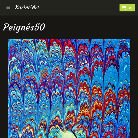
Karine'Art
0
Peignés50