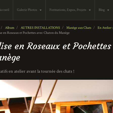
Accueil
Galerie Photos
Formations, Expos, Projets
Blog
Album
AUTRES INSTALLATIONS
Manège aux Chats
En Atelier 
se en Roseaux et Pochettes avec Chaton du Manège
lise en Roseaux et Pochette
nège
atifs en atelier avant la tournée des chats !